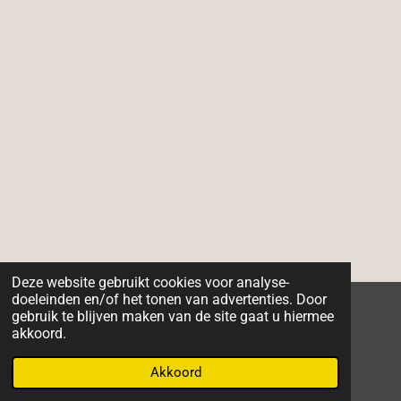
Deze website gebruikt cookies voor analyse-
doeleinden en/of het tonen van advertenties. Door
gebruik te blijven maken van de site gaat u hiermee
I
F
W
akkoord.
n
a
h
© 2023 - 2026 Madebydees
s
c
a
Akkoord
Powered by
JouwWeb
t
e
t
a
b
s