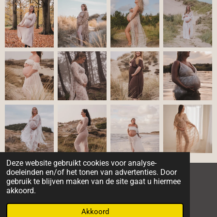
Deze website gebruikt cookies voor analyse-
doeleinden en/of het tonen van advertenties. Door
gebruik te blijven maken van de site gaat u hiermee
I
F
W
akkoord.
n
a
h
© 2023 - 2026 Madebydees
s
c
a
Akkoord
Powered by
JouwWeb
t
e
t